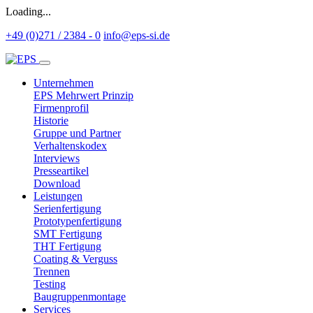
Loading...
+49 (0)271 / 2384 - 0
info@eps-si.de
Unternehmen
EPS Mehrwert Prinzip
Firmenprofil
Historie
Gruppe und Partner
Verhaltenskodex
Interviews
Presseartikel
Download
Leistungen
Serienfertigung
Prototypenfertigung
SMT Fertigung
THT Fertigung
Coating & Verguss
Trennen
Testing
Baugruppenmontage
Services