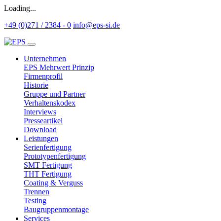
Loading...
+49 (0)271 / 2384 - 0
info@eps-si.de
Unternehmen
EPS Mehrwert Prinzip
Firmenprofil
Historie
Gruppe und Partner
Verhaltenskodex
Interviews
Presseartikel
Download
Leistungen
Serienfertigung
Prototypenfertigung
SMT Fertigung
THT Fertigung
Coating & Verguss
Trennen
Testing
Baugruppenmontage
Services