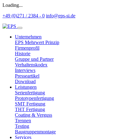
Loading...
+49 (0)271 / 2384 - 0
info@eps-si.de
Unternehmen
EPS Mehrwert Prinzip
Firmenprofil
Historie
Gruppe und Partner
Verhaltenskodex
Interviews
Presseartikel
Download
Leistungen
Serienfertigung
Prototypenfertigung
SMT Fertigung
THT Fertigung
Coating & Verguss
Trennen
Testing
Baugruppenmontage
Services