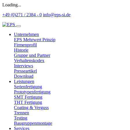
Loading...
+49 (0)271 / 2384 - 0
info@eps-si.de
Unternehmen
EPS Mehrwert Prinzip
Firmenprofil
Historie
Gruppe und Partner
Verhaltenskodex
Interviews
Presseartikel
Download
Leistungen
Serienfertigung
Prototypenfertigung
SMT Fertigung
THT Fertigung
Coating & Verguss
Trennen
Testing
Baugruppenmontage
Services