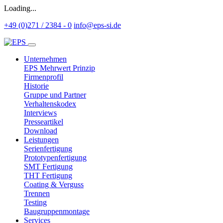
Loading...
+49 (0)271 / 2384 - 0
info@eps-si.de
Unternehmen
EPS Mehrwert Prinzip
Firmenprofil
Historie
Gruppe und Partner
Verhaltenskodex
Interviews
Presseartikel
Download
Leistungen
Serienfertigung
Prototypenfertigung
SMT Fertigung
THT Fertigung
Coating & Verguss
Trennen
Testing
Baugruppenmontage
Services