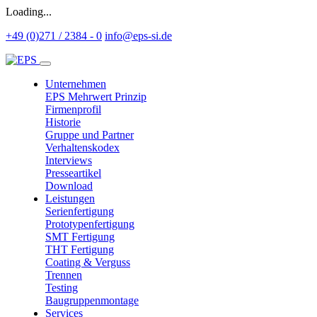
Loading...
+49 (0)271 / 2384 - 0
info@eps-si.de
Unternehmen
EPS Mehrwert Prinzip
Firmenprofil
Historie
Gruppe und Partner
Verhaltenskodex
Interviews
Presseartikel
Download
Leistungen
Serienfertigung
Prototypenfertigung
SMT Fertigung
THT Fertigung
Coating & Verguss
Trennen
Testing
Baugruppenmontage
Services