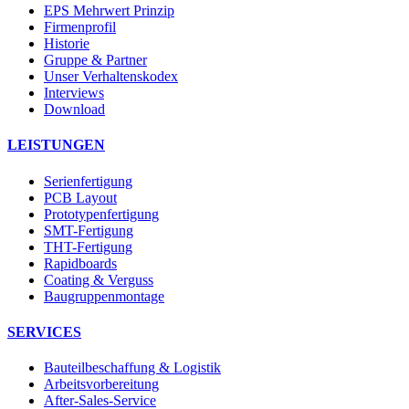
EPS Mehrwert Prinzip
Firmenprofil
Historie
Gruppe & Partner
Unser Verhaltenskodex
Interviews
Download
LEISTUNGEN
Serienfertigung
PCB Layout
Prototypenfertigung
SMT-Fertigung
THT-Fertigung
Rapidboards
Coating & Verguss
Baugruppenmontage
SERVICES
Bauteilbeschaffung & Logistik
Arbeitsvorbereitung
After-Sales-Service