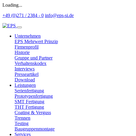
Loading...
+49 (0)271 / 2384 - 0
info@eps-si.de
Unternehmen
EPS Mehrwert Prinzip
Firmenprofil
Historie
Gruppe und Partner
Verhaltenskodex
Interviews
Presseartikel
Download
Leistungen
Serienfertigung
Prototypenfertigung
SMT Fertigung
THT Fertigung
Coating & Verguss
Trennen
Testing
Baugruppenmontage
Services