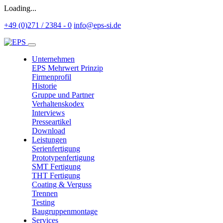
Loading...
+49 (0)271 / 2384 - 0
info@eps-si.de
Unternehmen
EPS Mehrwert Prinzip
Firmenprofil
Historie
Gruppe und Partner
Verhaltenskodex
Interviews
Presseartikel
Download
Leistungen
Serienfertigung
Prototypenfertigung
SMT Fertigung
THT Fertigung
Coating & Verguss
Trennen
Testing
Baugruppenmontage
Services