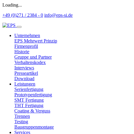
Loading...
+49 (0)271 / 2384 - 0
info@eps-si.de
Unternehmen
EPS Mehrwert Prinzip
Firmenprofil
Historie
Gruppe und Partner
Verhaltenskodex
Interviews
Presseartikel
Download
Leistungen
Serienfertigung
Prototypenfertigung
SMT Fertigung
THT Fertigung
Coating & Verguss
Trennen
Testing
Baugruppenmontage
Services