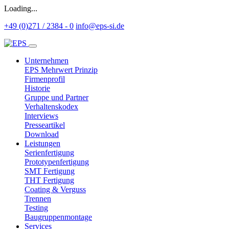
Loading...
+49 (0)271 / 2384 - 0
info@eps-si.de
Unternehmen
EPS Mehrwert Prinzip
Firmenprofil
Historie
Gruppe und Partner
Verhaltenskodex
Interviews
Presseartikel
Download
Leistungen
Serienfertigung
Prototypenfertigung
SMT Fertigung
THT Fertigung
Coating & Verguss
Trennen
Testing
Baugruppenmontage
Services