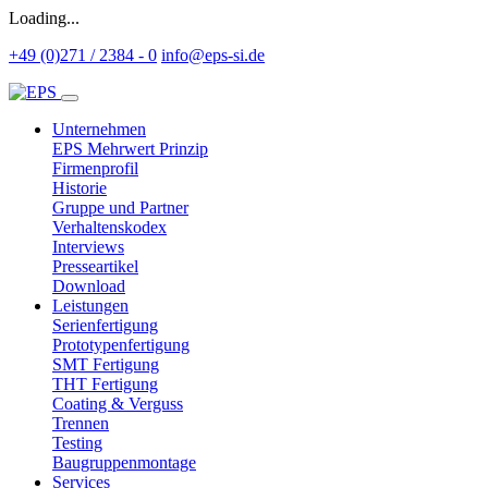
Loading...
+49 (0)271 / 2384 - 0
info@eps-si.de
Unternehmen
EPS Mehrwert Prinzip
Firmenprofil
Historie
Gruppe und Partner
Verhaltenskodex
Interviews
Presseartikel
Download
Leistungen
Serienfertigung
Prototypenfertigung
SMT Fertigung
THT Fertigung
Coating & Verguss
Trennen
Testing
Baugruppenmontage
Services