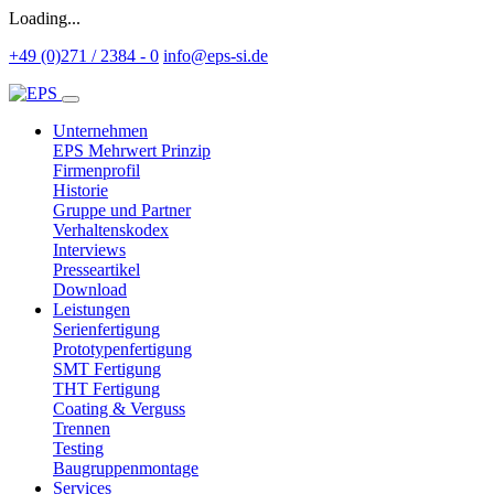
Loading...
+49 (0)271 / 2384 - 0
info@eps-si.de
Unternehmen
EPS Mehrwert Prinzip
Firmenprofil
Historie
Gruppe und Partner
Verhaltenskodex
Interviews
Presseartikel
Download
Leistungen
Serienfertigung
Prototypenfertigung
SMT Fertigung
THT Fertigung
Coating & Verguss
Trennen
Testing
Baugruppenmontage
Services