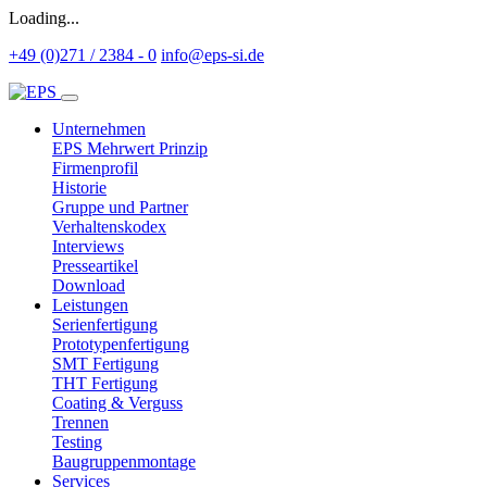
Loading...
+49 (0)271 / 2384 - 0
info@eps-si.de
Unternehmen
EPS Mehrwert Prinzip
Firmenprofil
Historie
Gruppe und Partner
Verhaltenskodex
Interviews
Presseartikel
Download
Leistungen
Serienfertigung
Prototypenfertigung
SMT Fertigung
THT Fertigung
Coating & Verguss
Trennen
Testing
Baugruppenmontage
Services